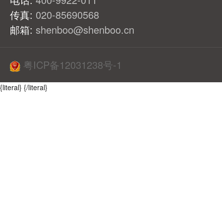
传真:
020-85690568
邮箱:
shenboo@shenboo.cn
粤ICP备12031238号-1
{literal}
{/literal}