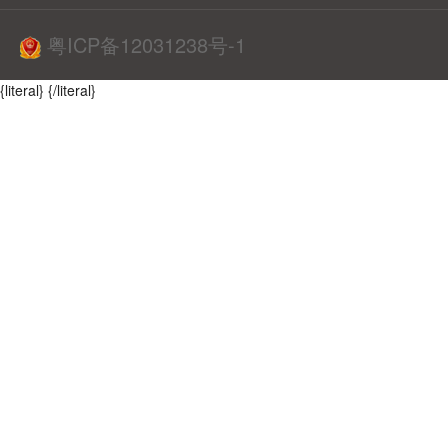
粤ICP备12031238号-1
{literal}
{/literal}